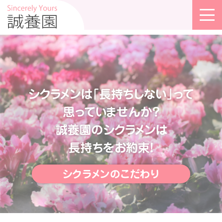
シクラメンは「長持ちしない」って
思っていませんか？
誠養園のシクラメンは
長持ちをお約束！
シクラメンのこだわり