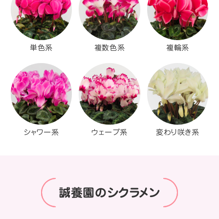
単色系
複数色系
複輪系
シャワー系
ウェーブ系
変わり咲き系
誠養園のシクラメン